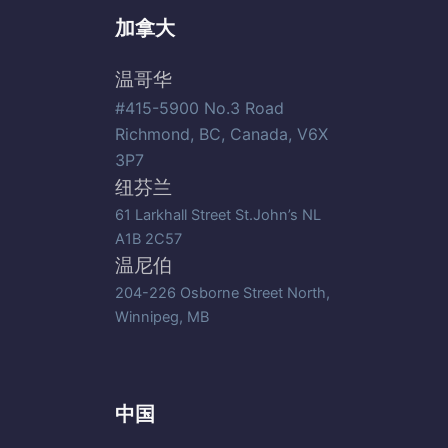
加拿大
温哥华
#415-5900 No.3 Road
Richmond, BC, Canada, V6X
3P7
纽芬兰
61 Larkhall Street St.John’s NL
A1B 2C57
温尼伯
204-226 Osborne Street North,
Winnipeg, MB
中国