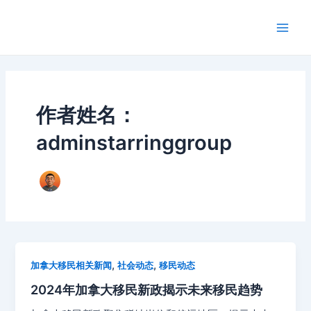
跳
Post
Main
至
pagination
Men
内
容
作者姓名：
adminstarringgroup
,
,
加拿大移民相关新闻
社会动态
移民动态
2024年加拿大移民新政揭示未来移民趋势