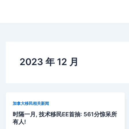
跳
至
内
容
2023 年 12 月
加拿大移民相关新闻
时隔一月, 技术移民EE首抽: 561分惊呆所
有人!