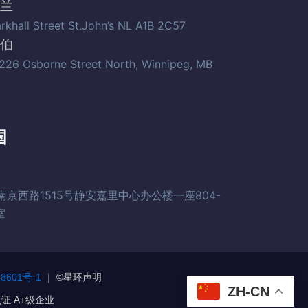
兰
arkhall Street St.John’s NL A1B 2C57
伯
226 Osborne Street North, Winnipeg, MB
国
南京西路1515号静安嘉里中心办公楼一座804-
室
8601号-1
｜ ©️星环声明
ZH-CN
证 A+级企业