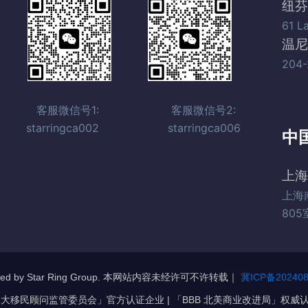
纽芬
61 L
温尼
204-
客服微信号1: 客服微信号2:
starringca002 starringca006
中
上海
上海
805
reserved by Star Ring Group. 本网站内容未经许可不许转载｜
冀ICP备202408
加拿大移民顾问监管委员会」官方认证企业 | 「BBB 北美商业改进局」权威认