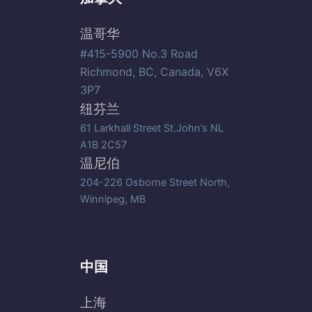
温哥华
#415-5900 No.3 Road
Richmond, BC, Canada, V6X
3P7
纽芬兰
61 Larkhall Street St.John’s NL
A1B 2C57
温尼伯
204-226 Osborne Street North,
Winnipeg, MB
中国
上海