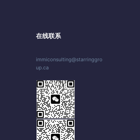
在线联系
immiconsulting@starringgro
up.ca