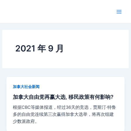
跳
Main
至
Men
内
容
2021 年 9 月
加拿大社会新闻
加拿大自由党再赢大选, 移民政策有何影响?
根据CBC等媒体报道，经过36天的竞选，贾斯汀·特鲁
多的自由党连续第三次赢得加拿大选举，将再次组建
少数派政府。