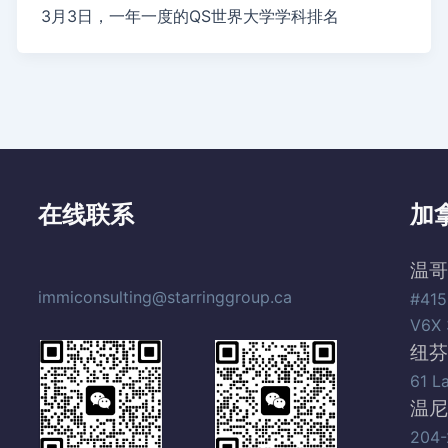
3月3日，一年一度的QS世界大学学科排名
在线联系
加
温哥
immiconsulting@starringgroup.ca
#415
V6X 
纽芬
61 L
温尼
204-