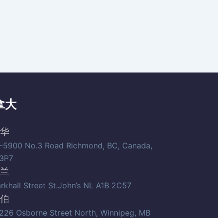
拿大
华
-5900 No.3 Road Richmond, BC, Canada,
3P7
兰
arkhall Street St.John’s NL A1B 2C57
伯
226 Osborne Street North, Winnipeg, MB